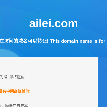
ailei.com
访问的域名可以转让! This domain name is for s
先得~即将涨价~
没有中间商赚差价)
象，降低广告成本！