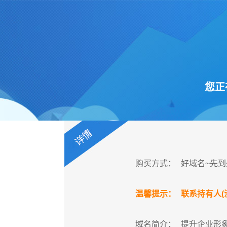
您正在
购买方式：
好域名~先到
温馨提示：
联系持有人(
域名简介：
提升企业形